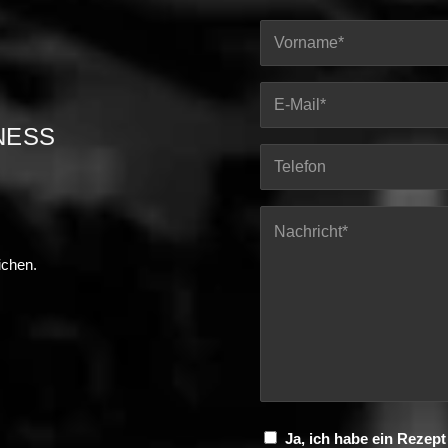
NESS
ichen.
Ja, ich habe ein Rezep